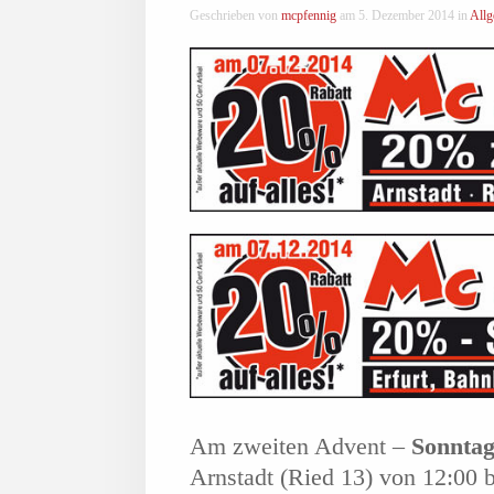
Geschrieben von
mcpfennig
am
5. Dezember 2014
in
Allg
Am zweiten Advent –
Sonntag
Arnstadt (Ried 13) von 12:00 b