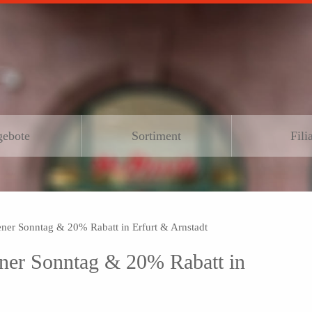
ebote
Sortiment
Fili
fener Sonntag & 20% Rabatt in Erfurt & Arnstadt
fener Sonntag & 20% Rabatt in