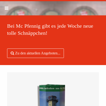
Bei Mc Pfennig gibt es jede Woche neue
tolle Schnäppchen!
Zu den aktuellen Angeboten...