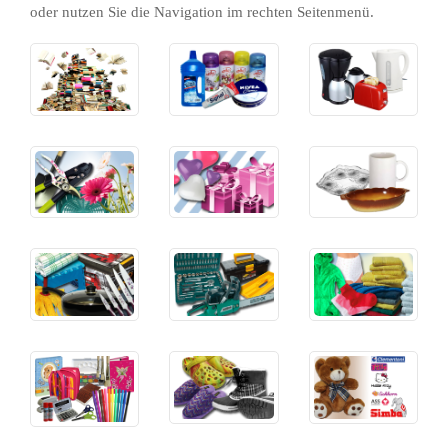
oder nutzen Sie die Navigation im rechten Seitenmenü.
Drogerie­
Elektro­
Bücher
artikel
artikel
Garten­
Geschenk­
Glas &
bedarf
artikel
Porzellan
Haushalts­
Heimwerker­
Klein­
waren
bedarf
textilien
Spiel­
Schreib­
Schuhe
waren
waren